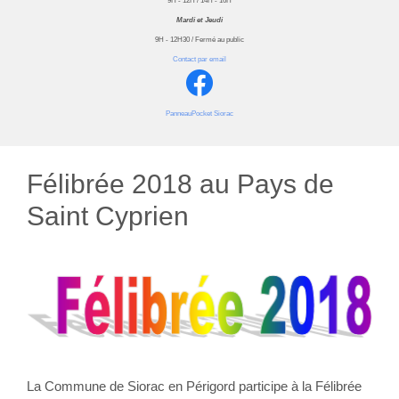
9H - 12H / 14H - 16H
Mardi et Jeudi
9H - 12H30 / Fermé au public
Contact par email
PanneauPocket Siorac
Félibrée 2018 au Pays de
Saint Cyprien
La Commune de Siorac en Périgord participe à la Félibrée