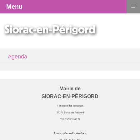
≡
Menu
Agenda
Mairie de
SIORAC-EN-PÉRIGORD
4 Impasse des Terrasses
24170 Siorac-en-Périgord
Tél. 05 53 31 60 29
Lundi – Mercredi - Vendredi