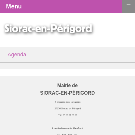
≡
Menu
Agenda
Mairie de
SIORAC-EN-PÉRIGORD
4 Impasse des Terrasses
24170 Siorac-en-Périgord
Tél. 05 53 31 60 29
Lundi – Mercredi - Vendredi