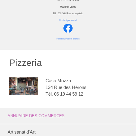
9H - 12H / 14H - 16H
Mardi et Jeudi
9H - 12H30 / Fermé au public
Contact par email
PanneauPocket Siorac
Pizzeria
Casa Mozza
134 Rue des Hérons
Tél. 06 19 44 59 12
ANNUAIRE DES COMMERCES
Artisanat d'Art