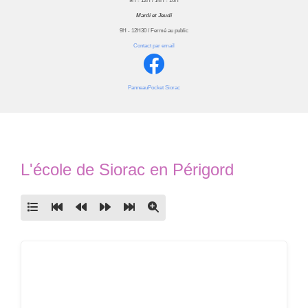
9H - 12H / 14H - 16H
Mardi et Jeudi
9H - 12H30 / Fermé au public
Contact par email
PanneauPocket Siorac
L'école de Siorac en Périgord