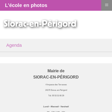
≡
L'école en photos
Agenda
Mairie de
SIORAC-EN-PÉRIGORD
4 Impasse des Terrasses
24170 Siorac-en-Périgord
Tél. 05 53 31 60 29
Lundi – Mercredi - Vendredi