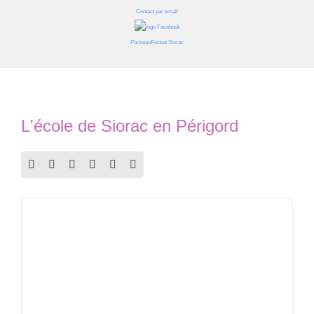
Contact par email
PanneauPocket Siorac
L'école de Siorac en Périgord