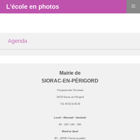
≡
L'école en photos
Agenda
Mairie de
SIORAC-EN-PÉRIGORD
4 Impasse des Terrasses
24170 Siorac-en-Périgord
Tél. 05 53 31 60 29
Lundi – Mercredi - Vendredi
9H - 12H / 14H - 16H
Mardi et Jeudi
9H - 12H30 / Fermé au public